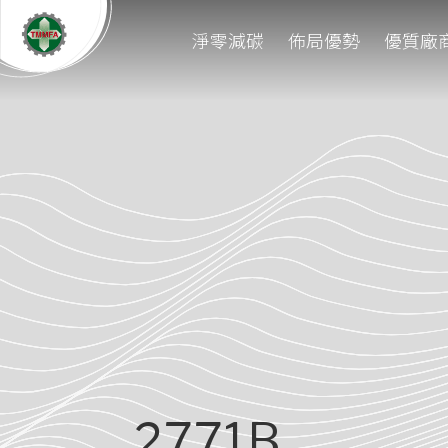
淨零減碳
佈局優勢
優質廠
2771B