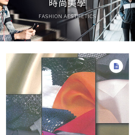
時尚美學
FASHION AESTHETICS