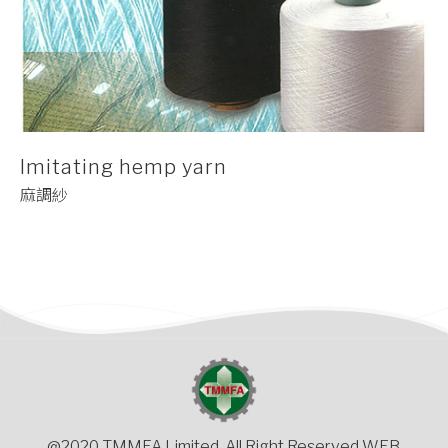
Imitating hemp yarn
麻調紗
@2020 TMMFA Limited. All Right Reserved WEB