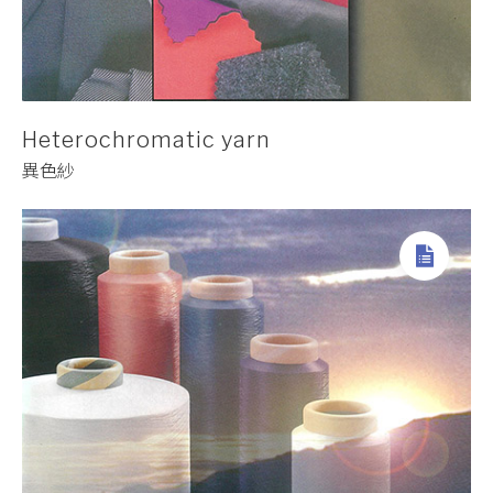
Heterochromatic yarn
異色紗