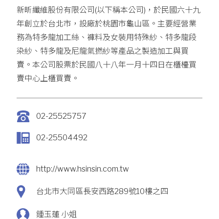
新昕纖維股份有限公司(以下稱本公司)，於民國六十九
年創立於台北市，設廠於桃園市龜山區。主要經營業
務為特多龍加工絲、褲料及女裝用特殊紗、特多龍段
染紗、特多龍及尼龍氣撚紗等產品之製造加工與買
賣。本公司股票於民國八十八年一月十四日在櫃檯買
賣中心上櫃買賣。
02-25525757
02-25504492
http://www.hsinsin.com.tw
台北市大同區長安西路289號10樓之四
鍾玉蓮 小姐