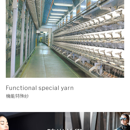
Functional special yarn
機能特殊紗