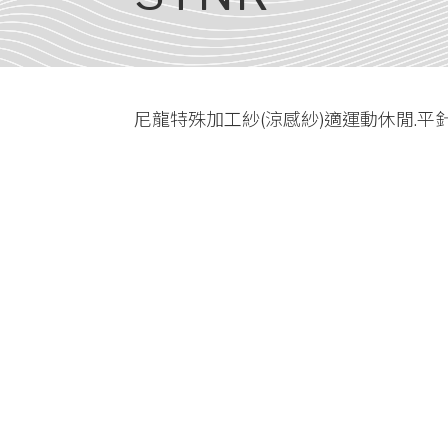
尼龍特殊加工紗(涼感紗)適運動休閒.平