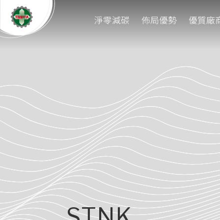
淨零減碳
佈局優勢
優質廠
STNK